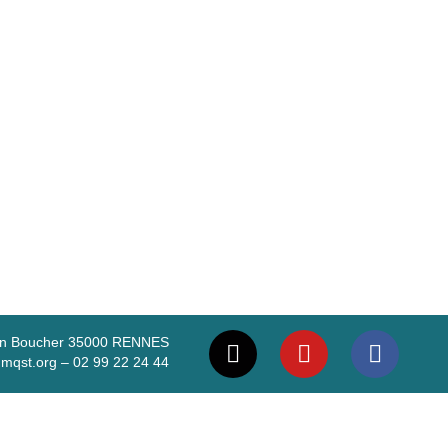
I
Y
F
Jean Boucher 35000 RENNES
n
o
a
mqst.org – 02 99 22 24 44
s
u
c
t
t
e
a
u
b